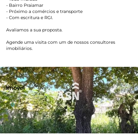
- Bairro Praiamar
- Próximo a comércios e transporte
- Com escritura e RGI.
Avaliamos a sua proposta.
Agende uma visita com um de nossos consultores
imobiliários.
Imóvel
Salas
check_circle_outline
keyboard_backspace
Outros