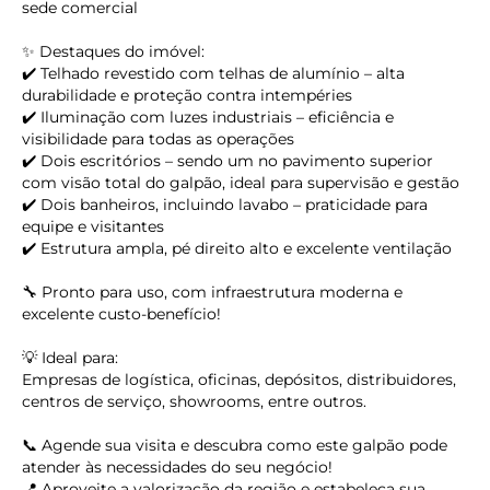
sede comercial
✨ Destaques do imóvel:
✔️ Telhado revestido com telhas de alumínio – alta
durabilidade e proteção contra intempéries
✔️ Iluminação com luzes industriais – eficiência e
visibilidade para todas as operações
✔️ Dois escritórios – sendo um no pavimento superior
com visão total do galpão, ideal para supervisão e gestão
✔️ Dois banheiros, incluindo lavabo – praticidade para
equipe e visitantes
✔️ Estrutura ampla, pé direito alto e excelente ventilação
🔧 Pronto para uso, com infraestrutura moderna e
excelente custo-benefício!
💡 Ideal para:
Empresas de logística, oficinas, depósitos, distribuidores,
centros de serviço, showrooms, entre outros.
📞 Agende sua visita e descubra como este galpão pode
keyboard_backspace
atender às necessidades do seu negócio!
📍 Aproveite a valorização da região e estabeleça sua