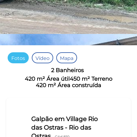
Fotos
Vídeo
Mapa
2 Banheiros
420 m² Área útil
450 m² Terreno
420 m² Área construída
Galpão em Village Rio
das Ostras - Rio das
Ostras
- Cód.810