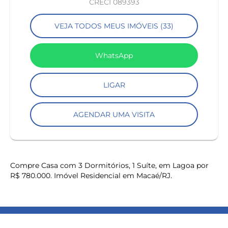
CRECI 089393
VEJA TODOS MEUS IMÓVEIS (33)
WhatsApp
LIGAR
AGENDAR UMA VISITA
Compre Casa com 3 Dormitórios, 1 Suíte, em Lagoa por
keyboard_backspace
R$ 780.000. Imóvel Residencial em Macaé/RJ.
COMPARTILHAR