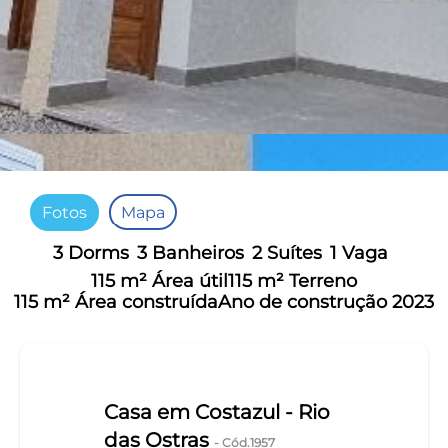
Fotos
Mapa
3 Dorms
3 Banheiros
2 Suítes
1 Vaga
115 m² Área útil
115 m² Terreno
115 m² Área construída
Ano de construção 2023
Casa em Costazul - Rio
das Ostras
- Cód.1957