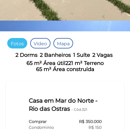
Fotos
Vídeo
Mapa
2 Dorms
2 Banheiros
1 Suíte
2 Vagas
65 m² Área útil
221 m² Terreno
65 m² Área construída
Casa em Mar do Norte -
Rio das Ostras
- Cód.321
Comprar
R$ 350.000
Condomínio
R$ 150