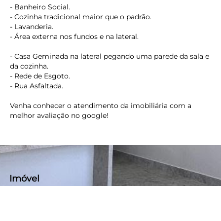
- Banheiro Social.
- Cozinha tradicional maior que o padrão.
- Lavanderia.
- Área externa nos fundos e na lateral.
- Casa Geminada na lateral pegando uma parede da sala e
da cozinha.
- Rede de Esgoto.
- Rua Asfaltada.
Venha conhecer o atendimento da imobiliária com a
melhor avaliação no google!
keyboard_backspace
Imóvel
Área de Serviço
Armário Cozinha
check_circle_outline
check_circle_outline