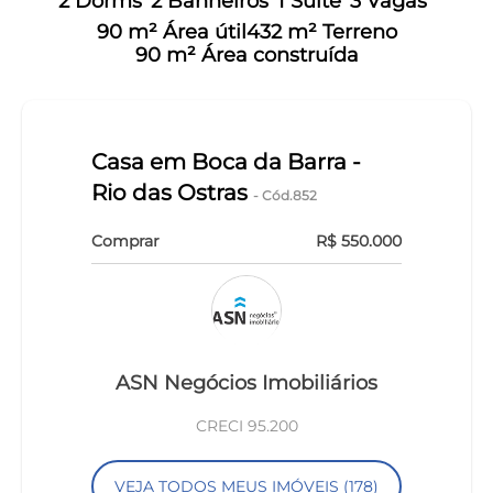
2 Dorms
2 Banheiros
1 Suíte
3 Vagas
90 m² Área útil
432 m² Terreno
90 m² Área construída
Casa em Boca da Barra -
Rio das Ostras
- Cód.852
Comprar
R$ 550.000
ASN Negócios Imobiliários
CRECI 95.200
VEJA TODOS MEUS IMÓVEIS (178)