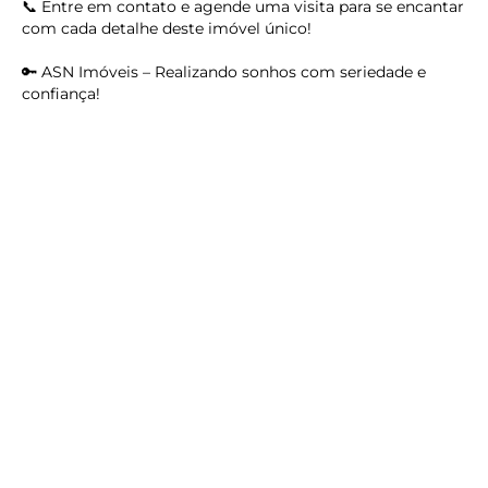
📞 Entre em contato e agende uma visita para se encantar
com cada detalhe deste imóvel único!
keyboard_backspace
🔑 ASN Imóveis – Realizando sonhos com seriedade e
confiança!
Imóvel
Acessibilidade
Água encanada
check_circle_outline
check_circle_outline
Area de Serviço
Armário
check_circle_outline
check_circle_outline
Armário Banheiro
Armário Cozinha
check_circle_outline
check_circle_outline
Armário Dormitorio
Entrada independente
check_circle_outline
check_circle_outline