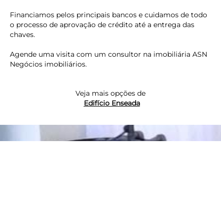
Financiamos pelos principais bancos e cuidamos de todo
o processo de aprovação de crédito até a entrega das
chaves.
Agende uma visita com um consultor na imobiliária ASN
Negócios imobiliários.
Veja mais opções de
keyboard_backspace
Edifício Enseada
Imóvel
Área de Serviço
Armário Banheiro
check_circle_outline
check_circle_outline
Armário Cozinha
Armário Dormitorio
check_circle_outline
check_circle_outline