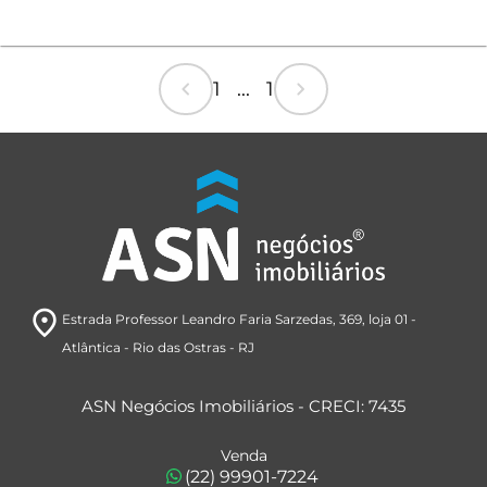
chevron_left
chevron_right
1 ... 1
room
Estrada Professor Leandro Faria Sarzedas, 369
, loja 01
-
Atlântica
- Rio das Ostras
- RJ
ASN Negócios Imobiliários - CRECI: 7435
Venda
(22) 99901-7224