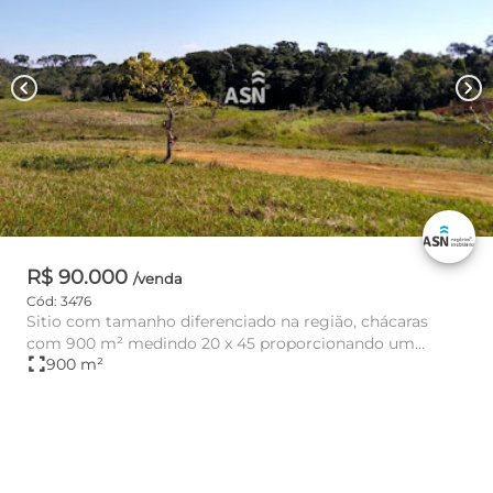
chevron_left
chevron_right
R$ 90.000
/venda
Cód: 3476
Sitio com tamanho diferenciado na região, chácaras
com 900 m² medindo 20 x 45 proporcionando um
fullscreen
900 m²
conforto e tranquilidade...