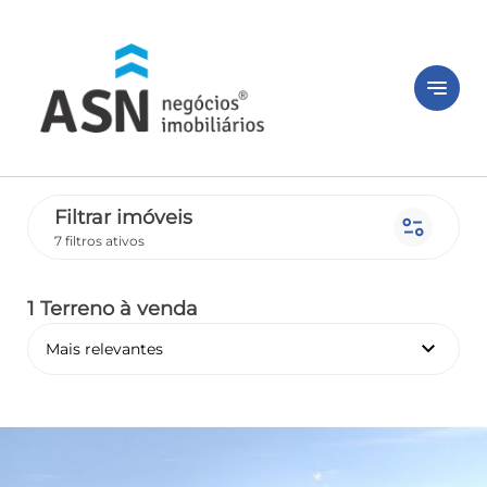
notes
Filtrar imóveis
page_info
7 filtros ativos
1 Terreno
à venda
keyboard_arrow_down
Mais relevantes