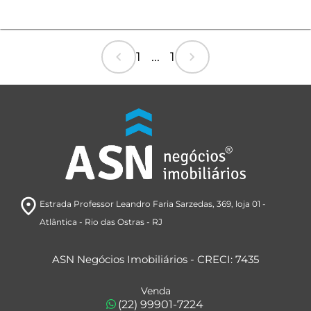
chevron_left
chevron_right
1 ... 1
room
Estrada Professor Leandro Faria Sarzedas, 369
, loja 01
-
Atlântica
- Rio das Ostras
- RJ
ASN Negócios Imobiliários - CRECI: 7435
Venda
(22) 99901-7224