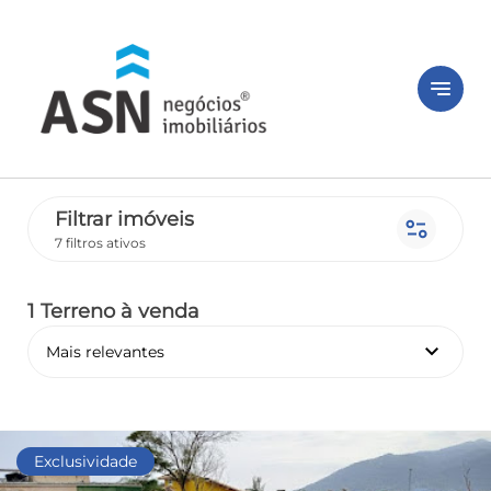
notes
Filtrar imóveis
page_info
7 filtros ativos
1 Terreno
à venda
keyboard_arrow_down
Mais relevantes
Exclusividade