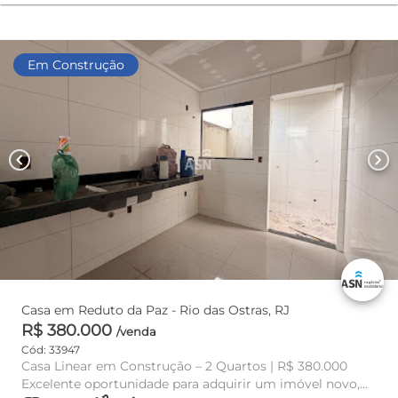
Em Construção
chevron_left
chevron_right
Casa em Reduto da Paz - Rio das Ostras, RJ
R$ 380.000
/venda
Cód: 33947
Casa Linear em Construção – 2 Quartos | R$ 380.000
Excelente oportunidade para adquirir um imóvel novo,