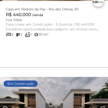
Casa em Reduto da Paz - Rio das Ostras, RJ
R$ 440.000
/venda
Cód: 33946
Casa Linear em Construção – 3 Quartos | R$ 440.000
Excelente oportunidade para adquirir um imóvel novo,
bed
bathtub
ainda em fase d...
other_houses
3
2
1
70 m²
Em Construção