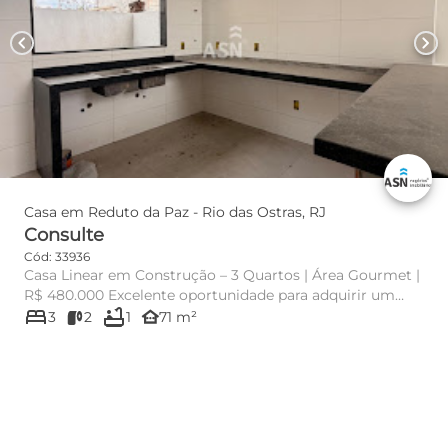
chevron_left
chevron_right
Casa em Reduto da Paz - Rio das Ostras, RJ
Consulte
Cód: 33936
Casa Linear em Construção – 3 Quartos | Área Gourmet |
R$ 480.000 Excelente oportunidade para adquirir um
bed
bathtub
imóvel novo, ...
other_houses
3
2
1
71 m²