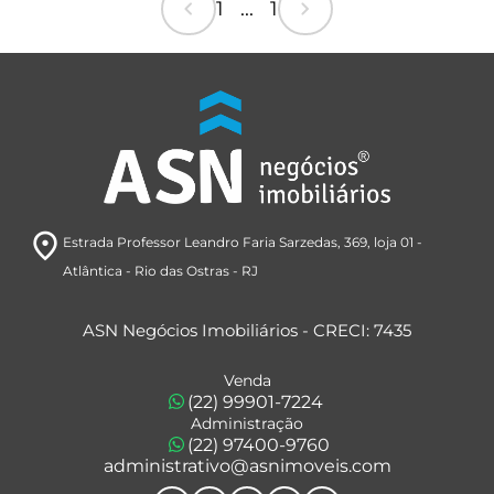
chevron_left
chevron_right
1 ... 1
room
Estrada Professor Leandro Faria Sarzedas, 369
, loja 01
-
Atlântica
- Rio das Ostras
- RJ
ASN Negócios Imobiliários - CRECI: 7435
Venda
(22) 99901-7224
Administração
(22) 97400-9760
administrativo@asnimoveis.com