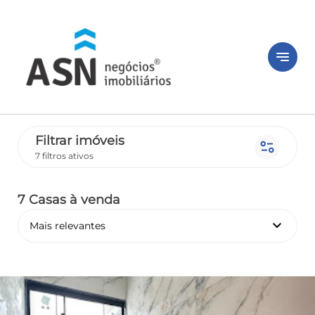
notes
Filtrar imóveis
page_info
7 filtros ativos
7 Casas
à venda
keyboard_arrow_down
Mais relevantes