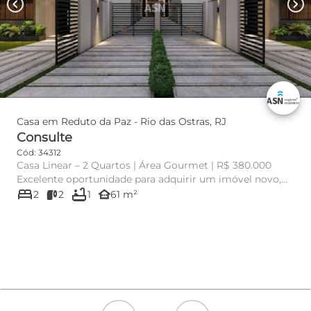
chevron_left
chevron_right
Casa em Reduto da Paz - Rio das Ostras, RJ
Consulte
Cód: 34312
Casa Linear – 2 Quartos | Área Gourmet | R$ 380.000
Excelente oportunidade para adquirir um imóvel novo,
bed
bathtub
ainda em fase ...
other_houses
2
2
1
61 m²