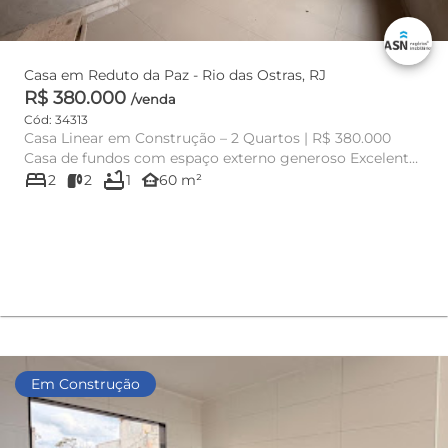
Casa em Reduto da Paz - Rio das Ostras, RJ
R$ 380.000
/venda
Cód: 34313
Casa Linear em Construção – 2 Quartos | R$ 380.000
Casa de fundos com espaço externo generoso Excelente
bed
bathtub
oportunida...
other_houses
2
2
1
60 m²
Em Construção